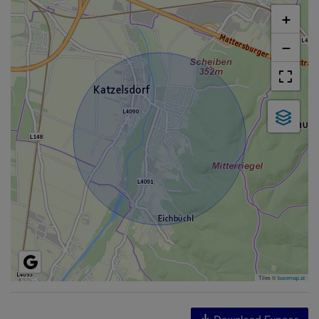
+
−
Tiles ©
basemap.at