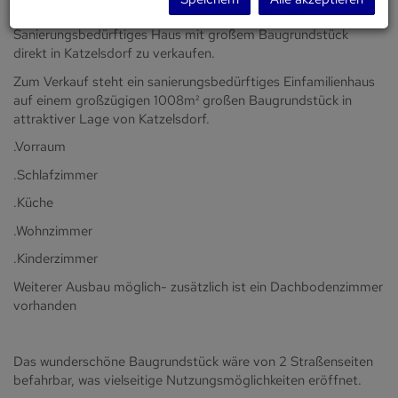
Sanierungsbedürftiges Haus mit großem Baugrundstück
direkt in Katzelsdorf zu verkaufen.
Zum Verkauf steht ein sanierungsbedürftiges Einfamilienhaus
auf einem großzügigen 1008m² großen Baugrundstück in
attraktiver Lage von Katzelsdorf.
.Vorraum
.Schlafzimmer
.Küche
.Wohnzimmer
.Kinderzimmer
Weiterer Ausbau möglich- zusätzlich ist ein Dachbodenzimmer
vorhanden
Das wunderschöne Baugrundstück wäre von 2 Straßenseiten
befahrbar, was vielseitige Nutzungsmöglichkeiten eröffnet.