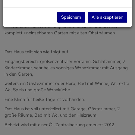
wartet ein toller großzügiger Bungalow mit 153m² Wfl. auf
einen neuen Eigentümer.
Erstbezug 1991/ Erstbesitz
Speichern
Alle akzeptieren
Alle Räume sind zentral begehbar und einen prachtvollen
komplett uneinsehbaren Garten mit alten Obstbäumen.
Das Haus teilt sich wie folgt auf
Eingangsbereich, großer zentraler Vorraum, Schlafzimmer, 2
Kinderzimmer, sehr helles sonniges Wohnzimmer mit Ausgang
in den Garten,
weiters ein Gästezimmer oder Büro, Bad mit Wanne, Wc, extra
Wc, Speis und große Wohnküche.
Eine Klima für heiße Tage ist vorhanden.
Das Haus ist voll unterkellert mit Garage, Gästezimmer, 2
große Räume, Bad mit Wc, und den Heizraum.
Beheizt wird mit einer Öl-Zentralheizung erneuert 2012