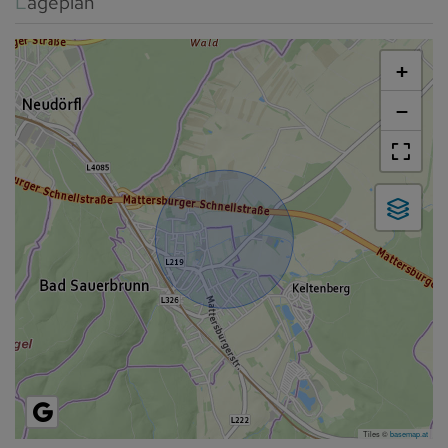
Lageplan
+
−
Tiles ©
basemap.at