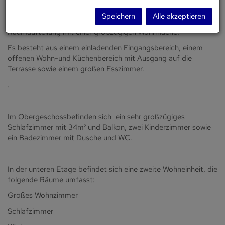
Speichern
Alle akzeptieren
Dieses großzügige Haus bietet eine durchdachte
Raumaufteilung mit einer großzügigen Wohnfläche.
Es besteht aus einem einladenden Eingangsbereich, einem
offenen Wohn-und Küchenbereich mit Ausgang auf die
Terrasse sowie einem großen Esszimmer.
.
Im Obergeschossbefinden sich ein sehr großzügiges
Schlafzimmer mit 34m² und Balkon, zwei Kinderzimmer sowie
ein Badezimmer mit Dusche und WC.
In der unteren Etage befindet sich eine zweite Wohneinheit, die
folgende Räume umfasst:
Großes Wohnzimmer
Schlafzimmer