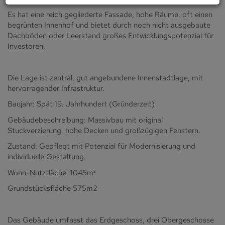
Es hat eine reich gegliederte Fassade, hohe Räume, oft einen
begrünten Innenhof und bietet durch noch nicht ausgebaute
Dachböden oder Leerstand großes Entwicklungspotenzial für
Investoren.
Die Lage ist zentral, gut angebundene Innenstadtlage, mit
hervorragender Infrastruktur.
Baujahr: Spät 19. Jahrhundert (Gründerzeit)
Gebäudebeschreibung: Massivbau mit original
Stuckverzierung, hohe Decken und großzügigen Fenstern.
Zustand: Gepflegt mit Potenzial für Modernisierung und
individuelle Gestaltung.
Wohn-Nutzfläche: 1045m²
Grundstücksfläche 575m2
Das Gebäude umfasst das Erdgeschoss, drei Obergeschosse