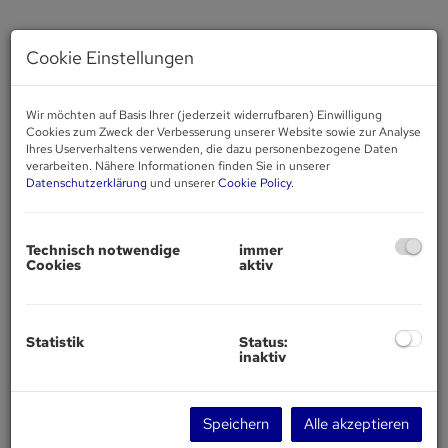
Cookie Einstellungen
Wir möchten auf Basis Ihrer (jederzeit widerrufbaren) Einwilligung
Cookies zum Zweck der Verbesserung unserer Website sowie zur Analyse
Ihres Userverhaltens verwenden, die dazu personenbezogene Daten
verarbeiten. Nähere Informationen finden Sie in unserer
Datenschutzerklärung
und unserer
Cookie Policy
.
Technisch notwendige
immer
Cookies
aktiv
Statistik
Status:
Beschreibung
inaktiv
Verkauft wird ein typisches Zinshaus in Wien Ottakring es ist
Speichern
Alle akzeptieren
ein historisches Gründerzeitgebäude aus der Zeit um 1880 bis
1911.