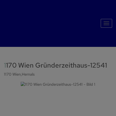
Navig
1170 Wien Gründerzeithaus-12541
1170 Wien,Hernals