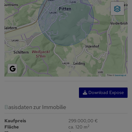
Tiles ©
basemap.at
Download Expose
Basisdaten zur Immobilie
Kaufpreis
299.000,00 €
2
Fläche
ca. 120 m