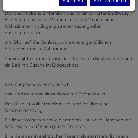
Speichern
Alle akzeptieren
PREISREDUKTION
Das beschriebene Einfamilienhaus ist ein sanierter Erstbezug.
Es besteht aus einem Vorraum, einem WC und einem
Wohnzimmer mit Zugang zu einer super großer
Südseitenterrasse
mit Blick auf das Schloss, sowie einem gemütlichen
Schwedenofen im Wohnzimmer.
Zudem gibt es eine sonnige helle Küche, ein Schlafzimmer und
ein Bad mit Dusche im Erdgeschoss.
Im Obergeschoss befinden sich
zwei Kinderzimmer, eines davon mit Schrankraum.
Das Haus ist vollunterkellert und verfügt über eine
Gaszentralheizung.
Ein lieber Vorgarten sowie hinter dem Haus eine Hanglage mit
Wald warten auf einen grünen Daumen.
Eine Garage mit elektrischen Torantrieb steht natürlich auch